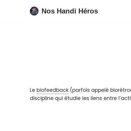
Nos Handi Héros
Aller
au
contenu
Le
biofeedback
(parfois appelé biorétro
discipline qui étudie les liens entre l’a